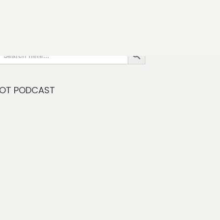
IOT TECH BLOG SUCHE:
Search Button
Search
for:
IOT PODCAST