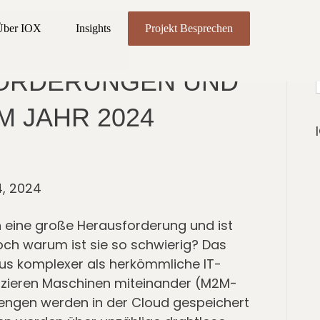
Über IOX
Insights
Projekt Besprechen
R IOT-SICHERHEIT:
ORDERUNGEN UND
M JAHR 2024
4, 2024
in eine große Herausforderung und ist
och warum ist sie so schwierig? Das
 aus komplexer als herkömmliche IT-
izieren Maschinen miteinander (M2M-
engen werden in der Cloud gespeichert