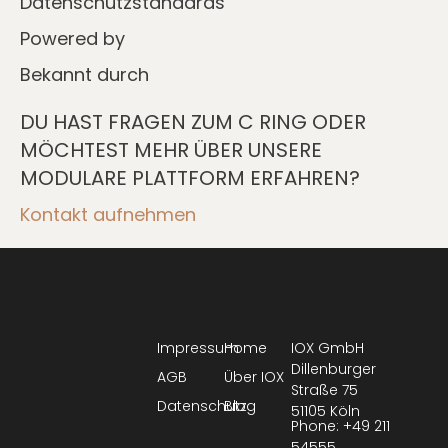
Datenschutzstandards
Powered by
Bekannt durch
DU HAST FRAGEN ZUM C RING ODER
MÖCHTEST MEHR ÜBER UNSERE
MODULARE PLATTFORM ERFAHREN?
Kontakt aufnehmen
Impressum
Home
IOX GmbH
Dillenburger
AGB
Über IOX
Straße 75
Datenschutz
Blog
51105 Köln
Phone: +49 211
54555